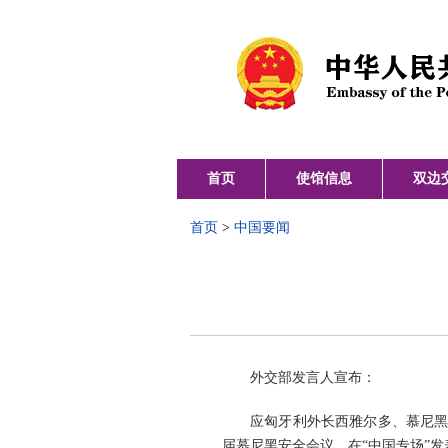
首页
使馆信息
双边
首页
>
中国要闻
外交部发言人宣布：
应匈牙利外长西雅尔多、慕尼黑
届慕尼黑安全会议，在“中国专场”发