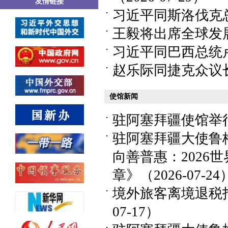
友情链接
习近平同斯洛伐克总统
王毅将出席全球发展倡
习近平同巴西总统卢拉
赵乐际同捷克众议长冈
使馆新闻
驻阿塞拜疆使馆举行庆
驻阿塞拜疆大使鲁
向善普惠：2026
章》（2026-07-24
境外旅客离境退税指南（Ta
07-17）