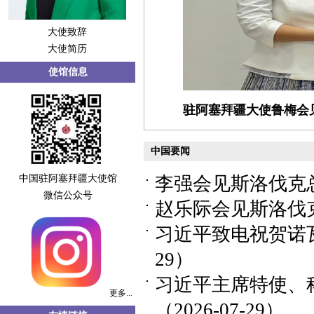
大使致辞
大使简历
使馆信息
驻阿塞拜疆大使鲁梅会
中国要闻
中国驻阿塞拜疆大使馆
李强会见斯洛伐克总统
微信公众号
赵乐际会见斯洛伐克总
习近平致电祝贺诺瓦
29）
习近平主席特使、
更多...
（2026-07-29）