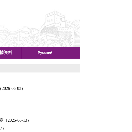
情资料
Русский
-06-03）
25-06-13）
7）