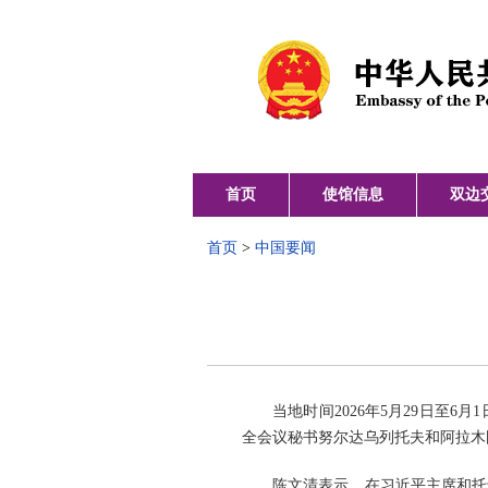
首页
使馆信息
双边
首页
>
中国要闻
当地时间2026年5月29日
全会议秘书努尔达乌列托夫和阿拉木
陈文清表示，在习近平主席和托