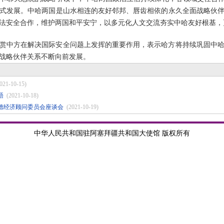
式发展。中哈两国是山水相连的友好邻邦、唇齿相依的永久全面战略伙
法安全合作，维护两国和平安宁，以多元化人文交流夯实中哈友好根基，
赏中方在解决国际安全问题上发挥的重要作用，表示哈方将持续巩固中
战略伙伴关系不断向前发展。
021-10-15)
晤
(2021-10-18)
德经济顾问委员会座谈会
(2021-10-19)
中华人民共和国驻阿塞拜疆共和国大使馆 版权所有