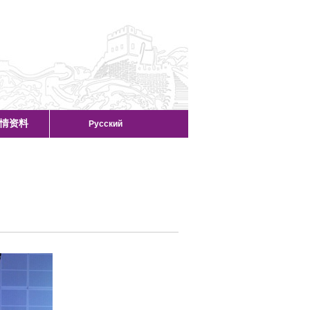
情资料
Русский