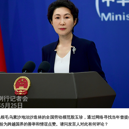
根毛乌素沙地治沙造林的全国劳动模范殷玉珍，通过网络寻找当年曾提
纷纷为跨越国界的善举和情谊点赞。请问发言人对此有何评论？