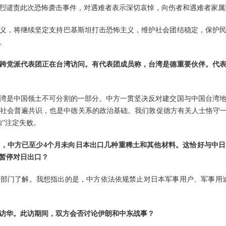
烈谴责此次恐怖袭击事件，对遇难者表示深切哀悼，向伤者和遇难者家属
义，将继续坚定支持巴基斯坦打击恐怖主义，维护社会团结稳定，保护
。
跨党派代表团正在台湾访问。有代表团成员称，台湾是德重要伙伴。代
湾是中国领土不可分割的一部分。中方一贯坚决反对建交国与中国台湾
社会普遍共识，也是中德关系的政治基础。我们敦促德方有关人士恪守一
独”注定失败。
，中方已至少4个月未向日本出口几种重稀土和其他材料。这恰好与中
暂停对日出口？
部门了解。我想指出的是，中方依法依规禁止对日本军事用户、军事用
访华。此访期间，双方会否讨论伊朗和中东战事？