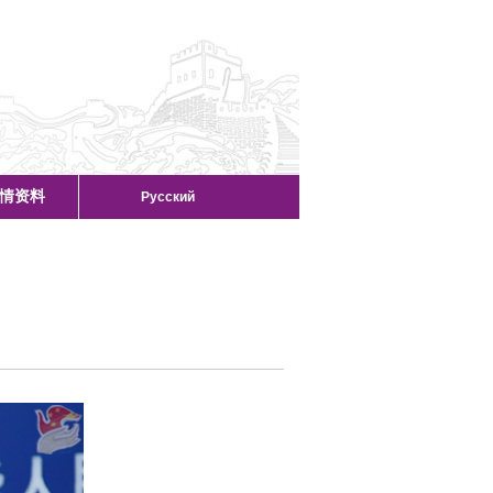
情资料
Русский