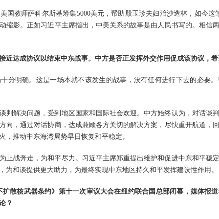
的美国教师萨科尔斯基筹集5000美元，帮助殷玉珍夫妇治沙造林，如今这
动缩影。正如习近平主席指出，中美关系的故事是由人民书写的。相信
接近达成协议以结束中东战事。中方是否正发挥外交作用促成该协议，希
场十分明确。这是一场本就不该发生的战事，没有任何进行下去的必要。
谈判解决问题，受到地区国家和国际社会欢迎。中方始终认为，对话谈
方向，通过对话协商，达成兼顾各方关切的解决方案，尽快重开航道，
火，推动中东海湾局势早日恢复和平稳定。
为止战奔走，为和平尽力。习近平主席郑重提出维护和促进中东和平稳
，为和谈提供更大助力，为最终实现中东地区持久和平发挥建设性作用。
，《不扩散核武器条约》第十一次审议大会在纽约联合国总部闭幕，媒体报
论？