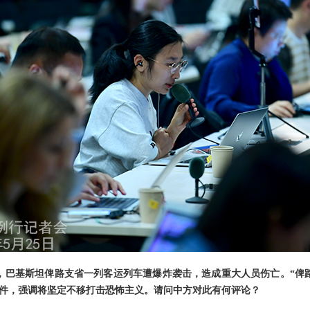
日，巴基斯坦俾路支省一列客运列车遭爆炸袭击，造成重大人员伤亡。“俾
件，强调将坚定不移打击恐怖主义。请问中方对此有何评论？