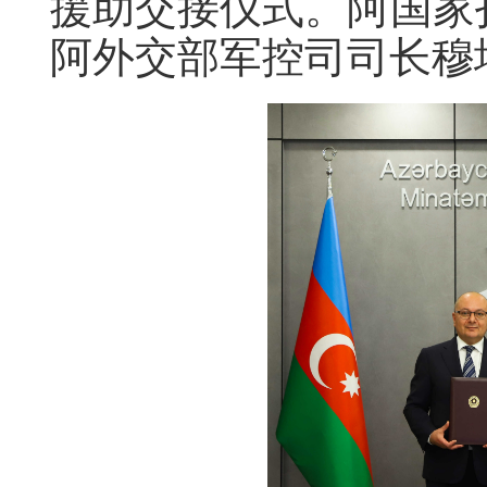
援助交接仪式。阿国家
阿外交部军控司司长穆