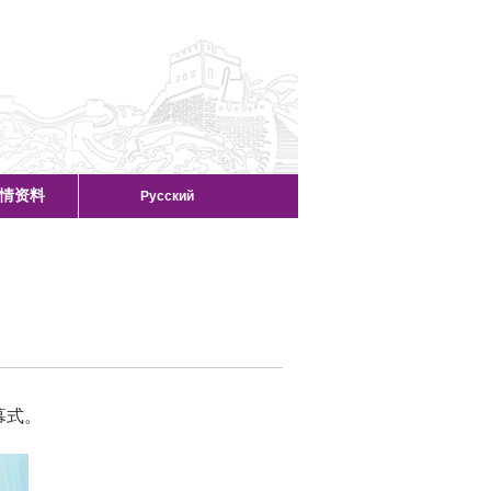
情资料
Русский
幕式。